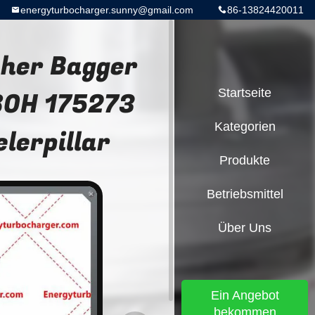
energyturbocharger.sunny@gmail.com
86-13824420011
cher Bagger
80H 175273
Startseite
Kategorien
lerpillar
Produkte
Betriebsmittel
Über Uns
Ein Angebot
bekommen