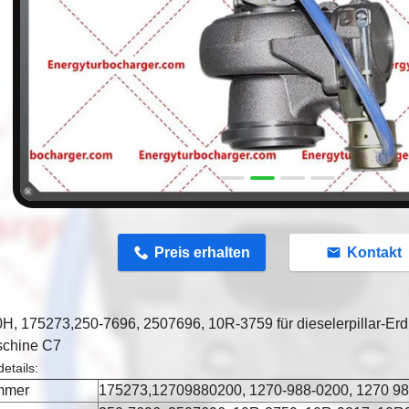
n
Preis erhalten
Kontakt
H, 175273,250-7696, 2507696, 10R-3759 für dieselerpillar-E
schine C7
etails
:
mmer
175273,12709880200, 1270-988-0200, 1270 9