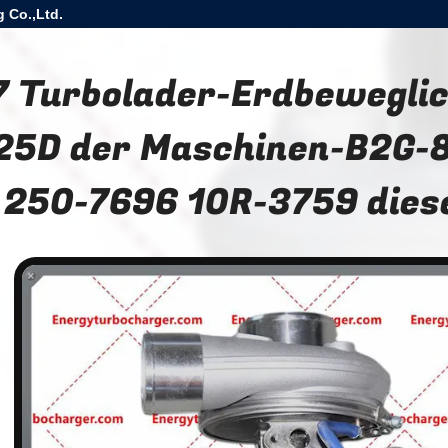
 Co.,Ltd.
7 Turbolader-Erdbewegli
25D der Maschinen-B2G-
250-7696 10R-3759 diese