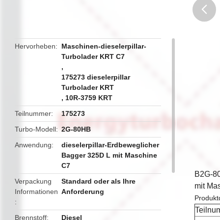
butto
Hervorheben
Maschinen-dieselerpillar-
Turbolader KRT C7
,
175273 dieselerpillar
Turbolader KRT
,
10R-3759 KRT
Teilnummer
175273
Turbo-Modell
2G-80HB
Anwendung
dieselerpillar-Erdbeweglicher
Bagger 325D L mit Maschine
C7
B2G-80
Verpackung
Standard oder als Ihre
mit Ma
Informationen
Anforderung
Produktd
Teilnu
Brennstoff
Diesel