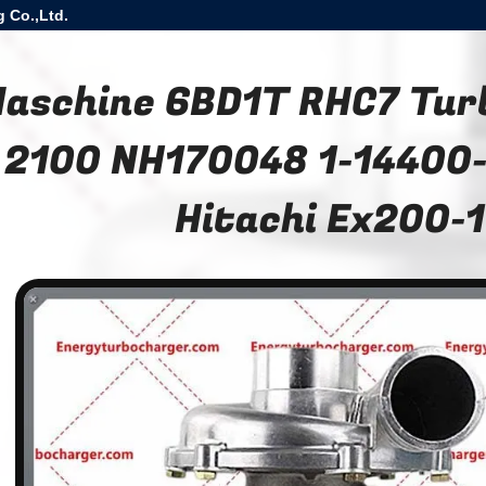
 Co.,Ltd.
aschine 6BD1T RHC7 Tur
2100 NH170048 1-14400-
Hitachi Ex200-1