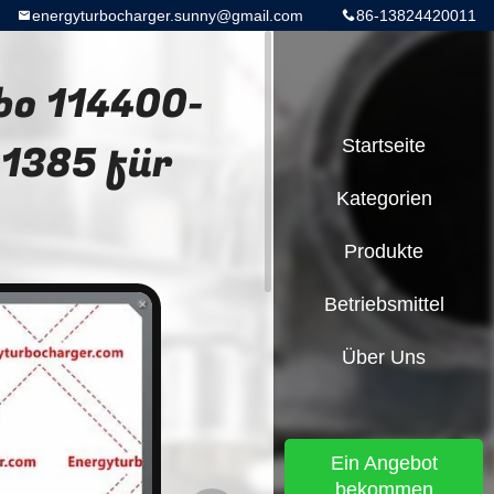
energyturbocharger.sunny@gmail.com
86-13824420011
bo 114400-
1385 für
Startseite
Kategorien
Produkte
Betriebsmittel
Über Uns
Ein Angebot
bekommen