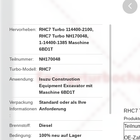
butto
Hervorheben
RHC7 Turbo 114400-2100
,
RHC7 Turbo NH170048
,
1-14400-1385 Maschine
6BD1T
Teilnummer
NH170048
Turbo-Modell
RHC7
Anwendung
Isuzu Construction
Equipment Excavator mit
Maschine 6BD1T
Verpackung
Standard oder als Ihre
Informationen
Anforderung
RHC7 T
Produktd
Brennstoff
Diesel
Teilnu
Bedingung
100% neu auf Lager
OE-Za