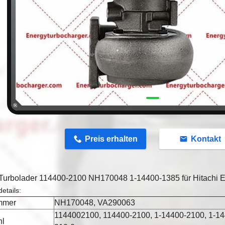
n
Preis erhalten
Kontakt
urbolader 114400-2100 NH170048 1-14400-1385 für Hitachi 
etails:
mmer
NH170048, VA290063
1144002100, 114400-2100, 1-14400-2100, 1-14
hl