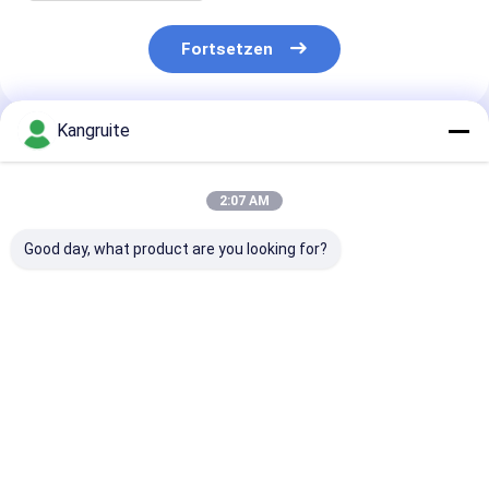
Fortsetzen
Kangruite
Empfohlene Produkte
2:07 AM
Good day, what product are you looking for?
HX60W-Turbolader
HX55 Turbolader
HX40W-Turbol
3590058-D
3591077 3591077D
4044669 4031
3590058E,
3591077-D 3591078
403122900
3590059,8112926,8113194,1556919,1556728
1677098 1677726
20915310 209
für D16A, Maschine
1677725 für engine
20933093 für 
Bestpreis
Bestpreis
Bestprei
TD160
mit D12C-Maschine
mit MD9 Masc
des Euro-3