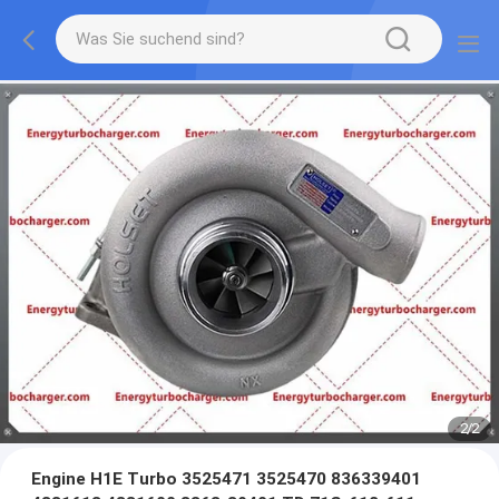
2
/
2
Engine H1E Turbo 3525471 3525470 836339401