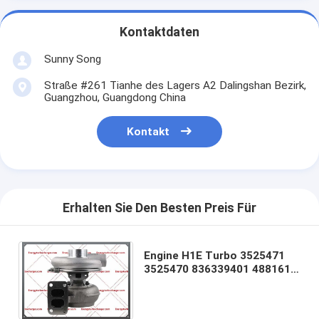
Kontaktdaten
Sunny Song
Straße #261 Tianhe des Lagers A2 Dalingshan Bezirk,
Guangzhou, Guangdong China
Kontakt
Erhalten Sie Den Besten Preis Für
Engine H1E Turbo 3525471
3525470 836339401 4881613
4881600 8363-39401 TD 71G-
612-611 Maschine