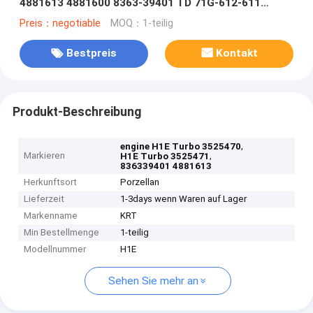
4881613 4881600 8363-39401 TD 71G-612-611
Maschine
Preis：negotiable
MOQ：1-teilig
Bestpreis
Kontakt
Produkt-Beschreibung
,
engine H1E Turbo 3525470
Markieren
,
H1E Turbo 3525471
836339401 4881613
Herkunftsort
Porzellan
Lieferzeit
1-3days wenn Waren auf Lager
Markenname
KRT
Min Bestellmenge
1-teilig
Modellnummer
H1E
Sehen Sie mehr an