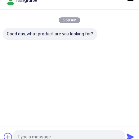
Kangruite
GARRET
Startseite
Über uns
Kontakt
Desktop Site
Sitemap
Privacy Policy
5:59 AM
Qualität
Energie-Turbolader
China Fabrik.Copyright © 2026
Guangzhou Kangruite Turbocharger Manufacturing and Trading
Good day, what product are you looking for?
Co.,Ltd.. All Rights Reserved.
Haus
Produkte
Über uns