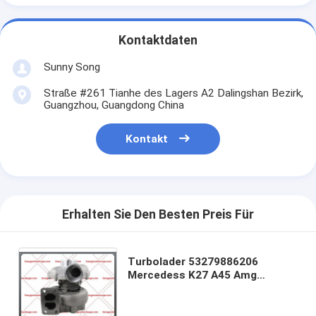
Kontaktdaten
Sunny Song
Straße #261 Tianhe des Lagers A2 Dalingshan Bezirk,
Guangzhou, Guangdong China
Kontakt
Erhalten Sie Den Besten Preis Für
Turbolader 53279886206
Mercedess K27 A45 Amg
311703 313163 53279886011
0030965599KZ A0030962199
A0030962099 OM442A