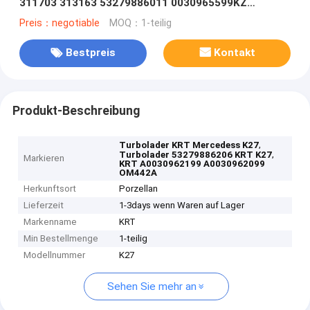
311703 313163 53279886011 0030965599KZ
A0030962199 A0030962099 OM442A
Preis：negotiable
MOQ：1-teilig
Bestpreis
Kontakt
Produkt-Beschreibung
,
Turbolader KRT Mercedess K27
,
Turbolader 53279886206 KRT K27
Markieren
KRT A0030962199 A0030962099
OM442A
Herkunftsort
Porzellan
Lieferzeit
1-3days wenn Waren auf Lager
Markenname
KRT
Min Bestellmenge
1-teilig
Modellnummer
K27
Sehen Sie mehr an