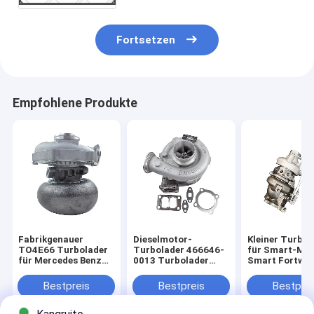
Fortsetzen
Empfohlene Produkte
Fabrikgenauer
Dieselmotor-
Kleiner Turbol
TO4E66 Turbolader
Turbolader 466646-
für Smart-MC
für Mercedes Benz
0013 Turbolader
Smart Fortwo 
OM366A Motor
TO4E66 466646-
84 PS Auto
Neuer Diesel
5041S 3660965499
TD025M1-08T
Bestpreis
Bestpreis
Bestprei
kompatible
Für Benz
49173-02010
Teilnummern
A1320900080
466646-5041S
1515A099 Tur