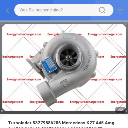
2
/
2
Turbolader 53279886206 Mercedess K27 A45 Amg