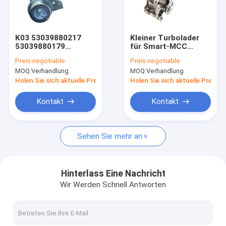
Fabrik-Ausflug
Qualitätskontrolle
K03 53039880217
Kleiner Turbolader
53039880179
für Smart-MCC
Treten Sie mit uns in Verbindung
53039700243
Smart Fortwo 1.0 L
Preis:
negotiable
Preis:
negotiable
53039700217
84 PS Auto
MOQ:
Verhandlung
MOQ:
Verhandlung
53039700179 TURBO
TD025M1-08T2-3.3
Nachrichten
Turbolader für den
49173-02010
Holen Sie sich aktuelle Preis
Holen Sie sich aktuelle Preis
Peugeot 207 GT
A1320900080
Citroen mit EP6DT-
1515A099 Turbos
Kontakt
Kontakt
Motor
Energie-Turbolader
Sehen Sie mehr an
Perkins Turbocharger
KOMATSU-Turbolader
Hinterlass Eine Nachricht
Wir Werden Schnell Antworten
Toyota-Turbolader
dieselerpillar-Turbolader