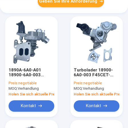
Geben Sie Ihre Anforderung
1890A-6A0-A01
Turbolader 18900-
18900-6A0-003
6A0-003 F45CET-
14039149-101
S0018B F45CET-
Preis:
negotiable
Preis:
negotiable
14039149-102
S0018G VA400018
MOQ:
Verhandlung
MOQ:
Verhandlung
14039149-103
VB400018 Turbolader
Turbolader
Kern für Honda
Holen Sie sich aktuelle Preis
Holen Sie sich aktuelle Preis
14039149-104 Für
ACCORD L15BN 1.5T
den Honda Acura
Kontakt
Kontakt
1.5T 2018-2022Y