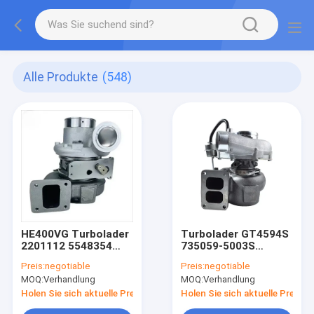
Alle Produkte
(548)
HE400VG Turbolader
Turbolader GT4594S
2201112 5548354
735059-5003S
5459129 2140163
721644-0001
Preis:
negotiable
Preis:
negotiable
2154699 2136753
1443766 1448806
MOQ:
Verhandlung
MOQ:
Verhandlung
2128139PEX Turbo
1453028 1453029
Für DAF XF CF EURO6
TURBO Für den DAF
Holen Sie sich aktuelle Preis
Holen Sie sich aktuelle Preis
MX13 MX11-Motor
Lkw XF95 Motor