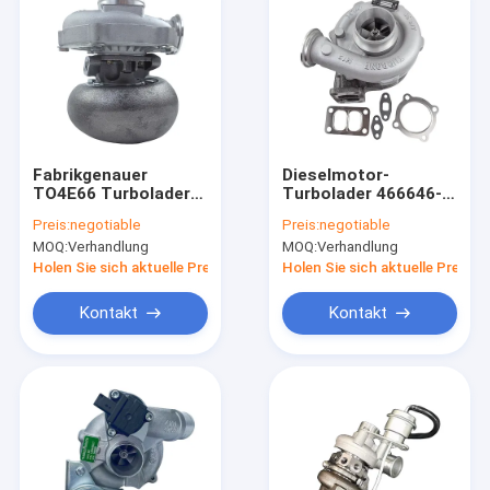
Fabrikgenauer
Dieselmotor-
TO4E66 Turbolader
Turbolader 466646-
für Mercedes Benz
0013 Turbolader
Preis:
negotiable
Preis:
negotiable
OM366A Motor Neuer
TO4E66 466646-
MOQ:
Verhandlung
MOQ:
Verhandlung
Diesel kompatible
5041S 3660965499
Teilnummern
Für Benz
Holen Sie sich aktuelle Preis
Holen Sie sich aktuelle Preis
466646-5041S
GARRET
Kontakt
Kontakt
Haus
Produkte
Über uns