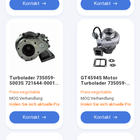
12,6L XE390CIL
Kontakt
Kontakt
Turbolader 735059-
GT4594S Motor
5003S 721644-0001
Turbolader 735059-
Für DAF Lkw XF95
5003S 721644-0001
Preis:
negotiable
Preis:
negotiable
GT4594S Motor
721644-0005 Für
MOQ:
Verhandlung
MOQ:
Verhandlung
12,6L XE390CIL
Auto in China
Großhandel
Holen Sie sich aktuelle Preis
Holen Sie sich aktuelle Preis
Kontakt
Kontakt