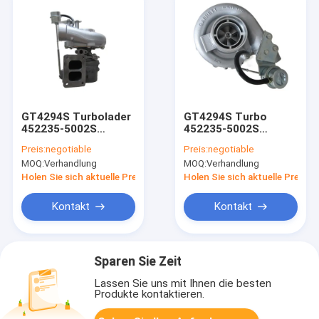
GT4294S Turbolader
GT4294S Turbo
452235-5002S
452235-5002S
452235-0002 452235-
452235-0002
Preis:
negotiable
Preis:
negotiable
2 1319284 Für DAF
1319284 1319284.0
MOQ:
Verhandlung
MOQ:
Verhandlung
XF95 CF85 12,6L 6
452235-2 452235-
Zylinder XF315M-F85
0008 Turbolader für
Holen Sie sich aktuelle Preis
Holen Sie sich aktuelle Preis
Motor
DAF XF95 CF85 mit
XF315M-F85
Kontakt
Kontakt
Sparen Sie Zeit
Lassen Sie uns mit Ihnen die besten
Produkte kontaktieren.