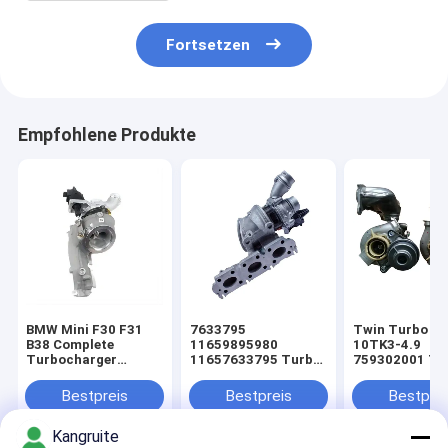
Fortsetzen
Empfohlene Produkte
BMW Mini F30 F31
7633795
Twin Turbo T
B38 Complete
11659895980
10TK3-4.9
Turbocharger
11657633795 Turbo
759302001 Tu
11657633795
Charger
TD03L4W-10T
11659895980
Turbocharger FOR
4.9 75930210
Bestpreis
Bestpreis
Bestprei
9895980
BMW 116i 118i 218i
49131-07326
1165989580
318i 418i 109PS
Turbocharger 
Kangruite
7638795
136PS
BMW