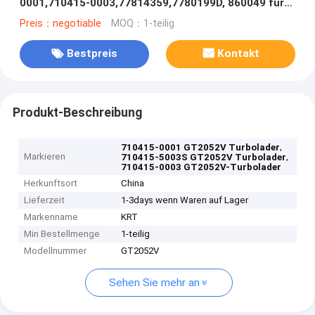
0001,710415-0003,77814359,7780199D, 860049 für
BMW mit Maschine M57D E39
Preis：negotiable
MOQ：1-teilig
Bestpreis
Kontakt
Produkt-Beschreibung
,
710415-0001 GT2052V Turbolader
Markieren
,
710415-5003S GT2052V Turbolader
710415-0003 GT2052V-Turbolader
Herkunftsort
China
Lieferzeit
1-3days wenn Waren auf Lager
Markenname
KRT
Min Bestellmenge
1-teilig
Modellnummer
GT2052V
Sehen Sie mehr an