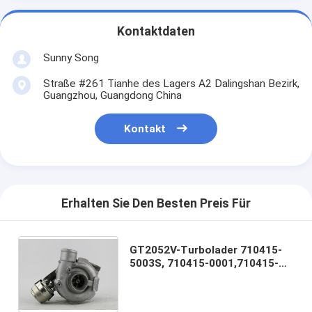
Kontaktdaten
Sunny Song
Straße #261 Tianhe des Lagers A2 Dalingshan Bezirk,
Guangzhou, Guangdong China
Kontakt
Erhalten Sie Den Besten Preis Für
GT2052V-Turbolader 710415-
5003S, 710415-0001,710415-
0003,77814359,7780199D,
860049 für BMW mit Maschine
M57D E39