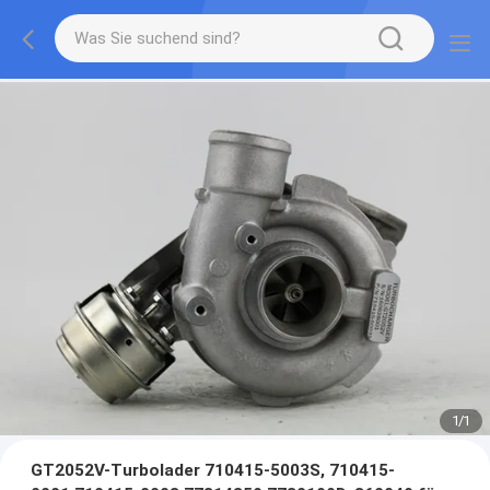
1
/
1
GT2052V-Turbolader 710415-5003S, 710415-