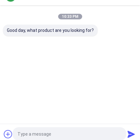
2800013004280
7633795
Startseite
Über uns
Kontakt
Desktop Site
Sitemap
Privacy Policy
10:33 PM
Qualität
Energie-Turbolader
China Fabrik.Copyright © 2026
Guangzhou Kangruite Turbocharger Manufacturing and Trading
Good day, what product are you looking for?
Co.,Ltd.. All Rights Reserved.
Haus
Produkte
Über uns